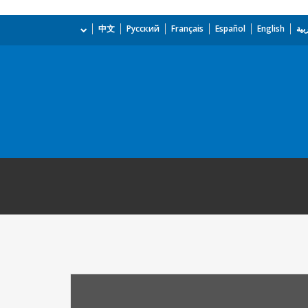
بية
English
Español
Français
Русский
中文