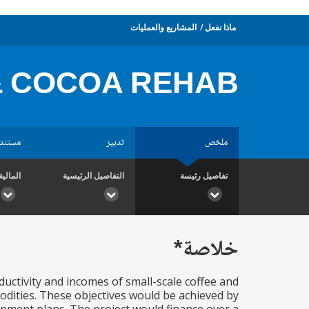
ماذا نفعل
المشاريع والعمليات
& COCOA REHAB
ملخص
تدبير
مستند
تفاصيل رئيسة
التفاصيل الرئيسية
المالية
خلاصة*
ctivity and incomes of small-scale coffee and
dities. These objectives would be achieved by