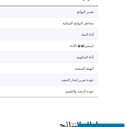
تقدير النواتج
مخاطر النواتج الإنمائية
أداء البنك
استعرا�� الأداء
أداء الحكومة
الهيئة المنفذة
جودة تقرير إنجاز التنفيذ
جودة الرصد والتقييم
إطار النتائج