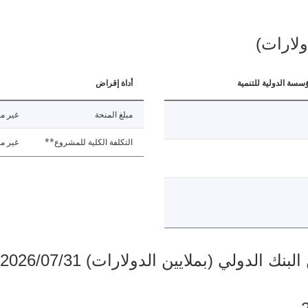
ولارات)
ؤسسة الدولية للتنمية
أداة إقراض
مبلغ المنحة
غير مت
التكلفة الكلية للمشروع**
غير مت
دولي (بملايين الدولارات) 2026/07/31