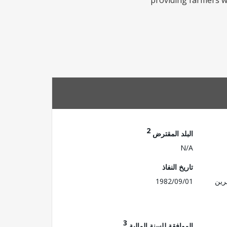
providing farmers w
2
البلد المقترض
N/A
تاريخ النفاذ
رين
1982/09/01
3
الموافقة للسنة المالية