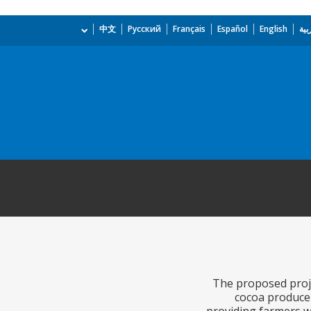
بية
English
Español
Français
Русский
中文
The proposed proje
cocoa producer