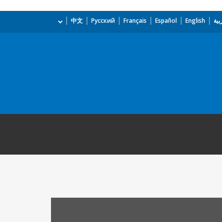
بية
English
Español
Français
Русский
中文