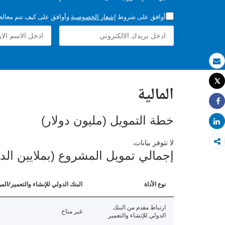
أوافق على شروط
إشعار الخصوصية
وأوافق على كيف تتم معالجة 
بريد الكتروني
Tweet
المالية
طباعة
Share
خطة التمويل (مليون دولار)
Share
لا تتوفر بيانات.
إجمالي تمويل المشروع (بملايين الد
نوع الأداة
البنك الدولي للإنشاء والتعمير/الم
ارتباط مقدم من البنك
غير متاح
الدولي للإنشاء والتعمير