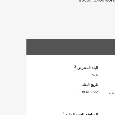
about 13,400 worker
2
البلد المقترض
N/A
تاريخ النفاذ
رين
1983/04/22
3
الموافقة للسنة المالية