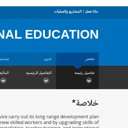
ماذا نفعل
المشاريع والعمليات
NAL EDUCATION
ملخص
تدبير
مستند
تفاصيل رئيسة
التفاصيل الرئيسية
المالية
خلاصة*
vice carry out its long range development plan
0 new skilled workers and by upgrading skills of