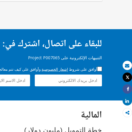
للبقاء على اتصال، اشترك في:
التنبيهات الإلكترونية على Project P007065
أوافق على شروط
إشعار الخصوصية
وأوافق على كيف تتم معالجة 
بريد الكتروني
Tweet
طباعة
Share
Share
المالية
خطة التمويل (مليون دولار)