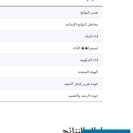
تقدير النواتج
مخاطر النواتج الإنمائية
أداء البنك
استعرا�� الأداء
أداء الحكومة
الهيئة المنفذة
جودة تقرير إنجاز التنفيذ
جودة الرصد والتقييم
إطار النتائج