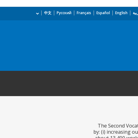
بية
English
Español
Français
Русский
中文
The Second Vocati
by: (i) increasing 