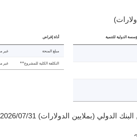
ولارات)
ؤسسة الدولية للتنمية
أداة إقراض
مبلغ المنحة
غير مت
التكلفة الكلية للمشروع**
غير مت
دولي (بملايين الدولارات) 2026/07/31