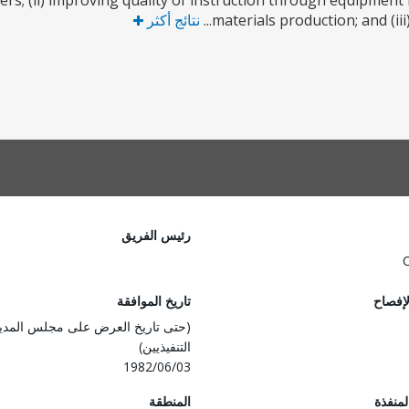
s; (ii) improving quality of instruction through equipment i
materials production; and (ii
نتائج أكثر
رئيس الفريق
لإفصاح
تاريخ الموافقة
(حتى تاريخ العرض على مجلس المدي
التنفيذيين)
1982/06/03
المنفذة
المنطقة