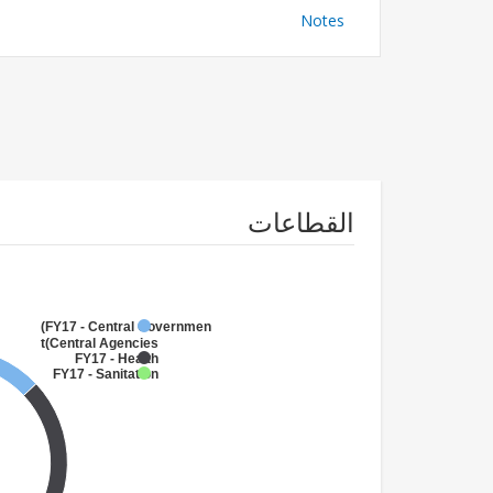
Notes
القطاعات
FY17 - Central Government
(Central Agencies
)
FY17 - Health
FY17 - Sanitation