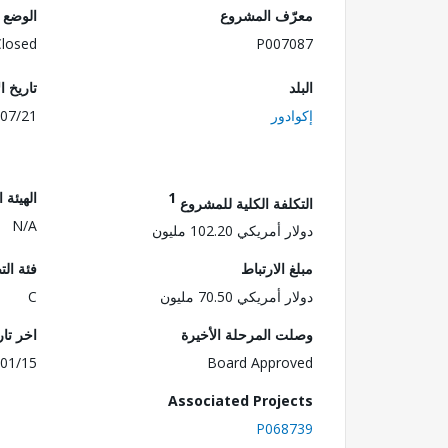
معرّف المشروع
الوضع
Closed
P007087
البلد
تاريخ ا
إكوادور
07/21
1
الهيئة 
التكلفة الكلية للمشروع
N/A
دولار أمريكي 102.20 مليون
مبلغ الارتباط
فئة الت
دولار أمريكي 70.50 مليون
C
وصلت المرحلة الأخيرة
اخر تا
01/15
Board Approved
Associated Projects
P068739