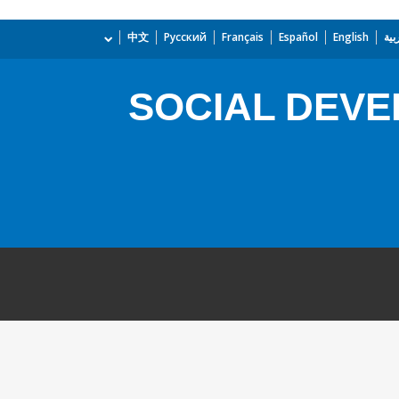
بية
English
Español
Français
Русский
中文
SOCIAL DEVE