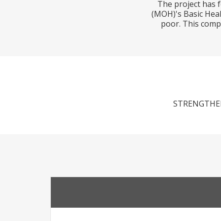
The project has f
(MOH)'s Basic Heal
poor. This compo
STRENGTHEN