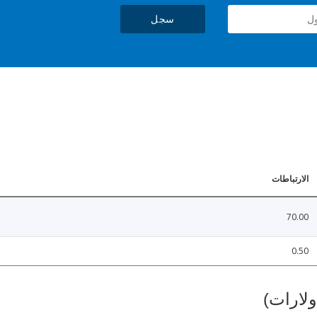
سجل
الارتباطات
70.00
0.50
ولارات)