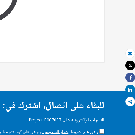
بريد الكتروني
Tweet
طباعة
Share
Share
للبقاء على اتصال، اشترك في:
التنبيهات الإلكترونية على Project P007087
أوافق على شروط
إشعار الخصوصية
وأوافق على كيف تتم معالجة 