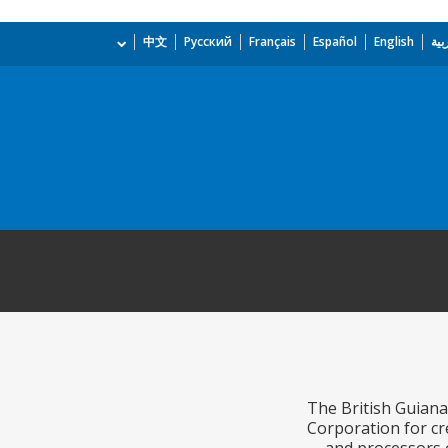
بية
English
Español
Français
Русский
中文
The British Guiana 
Corporation for cr