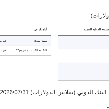
ولارات)
ؤسسة الدولية للتنمية
أداة إقراض
مبلغ المنحة
غير مت
التكلفة الكلية للمشروع**
غير مت
دولي (بملايين الدولارات) 2026/07/31