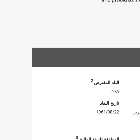
and processors o
2
البلد المقترض
N/A
تاريخ النفاذ
رين
1961/08/22
3
الموافقة للسنة المالية