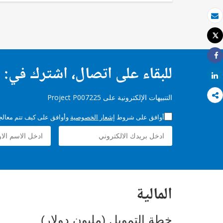
بريد الكتروني
Tweet
طباعة
Share
للبقاء على اتصال، اشترك في:
Share
التنبيهات الإلكترونية على Project P007225
أوافق على شروط
إشعار الخصوصية
وأوافق على كيف تتم معالجة 
المالية
خطة التمويل (مليون دولار)