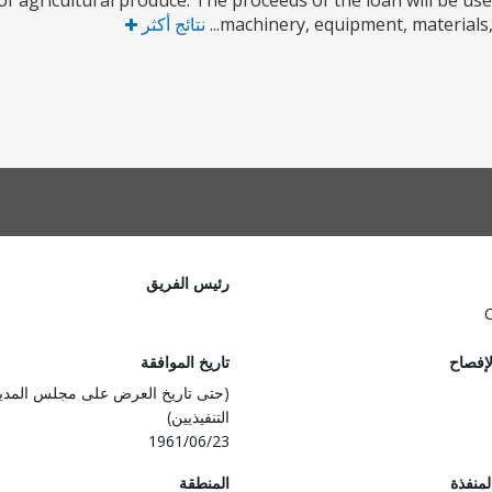
f agricultural produce. The proceeds of the loan will be us
machinery, equipment, materials, 
نتائج أكثر
رئيس الفريق
لإفصاح
تاريخ الموافقة
(حتى تاريخ العرض على مجلس المدي
التنفيذيين)
1961/06/23
المنفذة
المنطقة