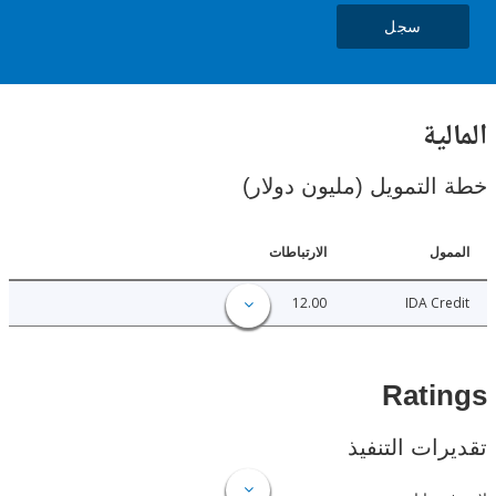
سجل
ية
لتمويل (مليون دولار)
ل
الارتباطات
12.00
IDA C
Rat
ات التنفيذ