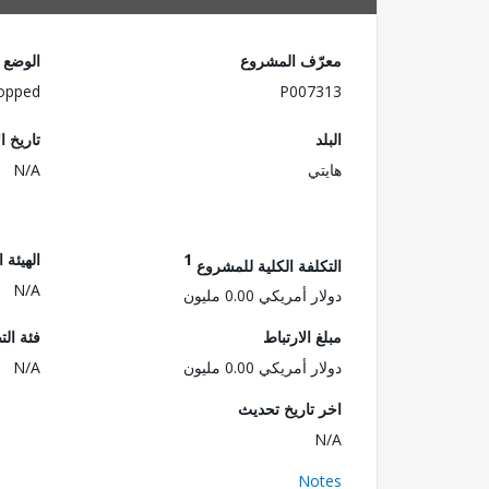
معرّف المشروع
الوضع
opped
P007313
البلد
تاريخ ا
هايتي
N/A
1
الهيئة 
التكلفة الكلية للمشروع
N/A
دولار أمريكي 0.00 مليون
مبلغ الارتباط
فئة الت
دولار أمريكي 0.00 مليون
N/A
اخر تاريخ تحديث
N/A
Notes