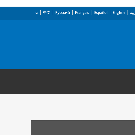
بية
English
Español
Français
Русский
中文