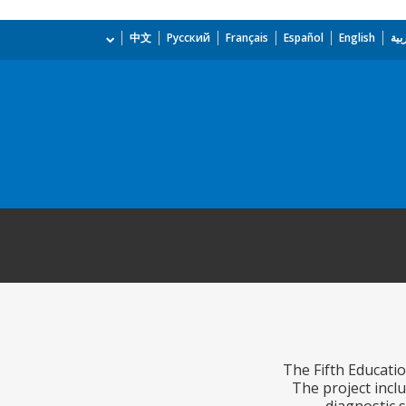
بية
English
Español
Français
Русский
中文
The Fifth Educatio
The project incl