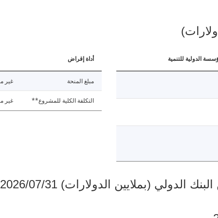
ولارات)
ؤسسة الدولية للتنمية
أداة إقراض
مبلغ المنحة
غير مت
التكلفة الكلية للمشروع**
غير مت
دولي (بملايين الدولارات) 2026/07/31