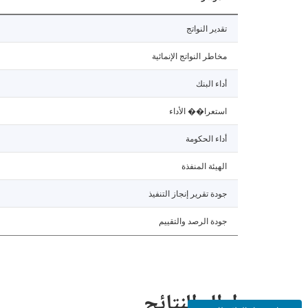
تقدير النواتج
مخاطر النواتج الإنمائية
أداء البنك
استعرا�� الأداء
أداء الحكومة
الهيئة المنفذة
جودة تقرير إنجاز التنفيذ
جودة الرصد والتقييم
إطار النتائج