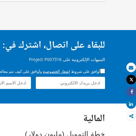
للبقاء على اتصال، اشترك في:
التنبيهات الإلكترونية على Project P007316
أوافق على شروط
إشعار الخصوصية
وأوافق على كيف تتم معالجة 
بريد الكتروني
Tweet
طباعة
Share
Share
المالية
خطة التمويل (مليون دولار)