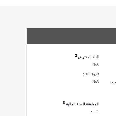
2
البلد المقترض
N/A
تاريخ النفاذ
رين
N/A
3
الموافقة للسنة المالية
2006