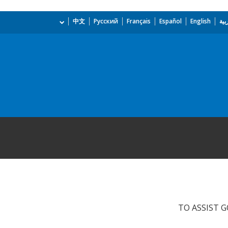
بية
English
Español
Français
Русский
中文
TO ASSIST 