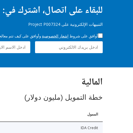
للبقاء على اتصال، اشترك في:
التنبيهات الإلكترونية على Project P007324
أوافق على شروط
إشعار الخصوصية
وأوافق على كيف تتم معالجة 
المالية
خطة التمويل (مليون دولار)
الممول
IDA Credit