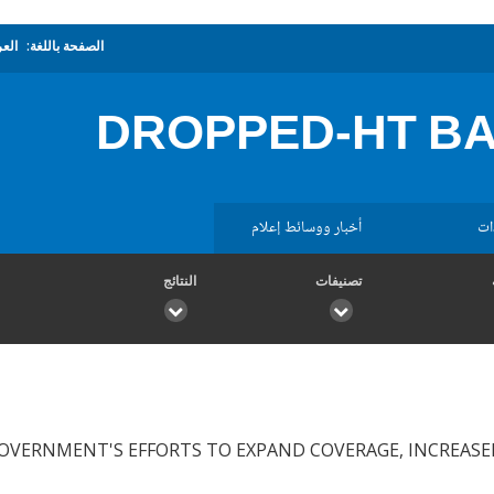
الصفحة باللغة:
العر
DROPPED-HT BA
ات
أخبار ووسائط إعلام
تصنيفات
النتائج
GOVERNMENT'S EFFORTS TO EXPAND COVERAGE, INCREASEE