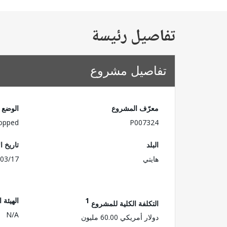
تفاصيل رئيسة
تفاصيل مشروع
معرّف المشروع
الوضع
opped
P007324
البلد
تاريخ ا
هايتي
03/17
1
الهيئة 
التكلفة الكلية للمشروع
N/A
دولار أمريكي 60.00 مليون