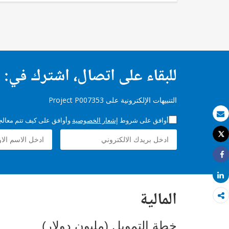
للبقاء على اتصال، اشترك في:
التنبيهات الإلكترونية على Project P007353
أوافق على شروط
إشعار الخصوصية
وأوافق على كيف تتم معالجة 
بريد الكتروني
Tweet
طباعة
Share
Share
المالية
خطة التمويل (مليون دولار)