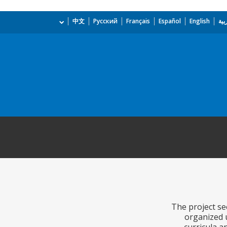
بية
English
Español
Français
Русский
中文
The project se
organized 