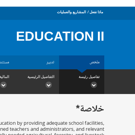
ماذا نفعل
المشاريع والعمليات
EDUCATION II
ملخص
تدبير
مستند
تفاصيل رئيسة
التفاصيل الرئيسية
المالية
خلاصة*
ucation by providing adequate school facilities,
ned teachers and administrators, and relevant