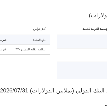
ولارات)
ؤسسة الدولية للتنمية
أداة إقراض
مبلغ المنحة
غير مت
التكلفة الكلية للمشروع**
غير مت
دولي (بملايين الدولارات) 2026/07/31