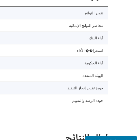
تقدير النواتج
مخاطر النواتج الإنمائية
أداء البنك
استعرا�� الأداء
أداء الحكومة
الهيئة المنفذة
جودة تقرير إنجاز التنفيذ
جودة الرصد والتقييم
إطار النتائج