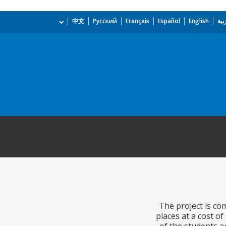
بية
English
Español
Français
Русский
中文
The project is co
places at a cost o