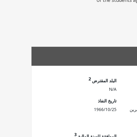
of the students a
2
البلد المقترض
N/A
تاريخ النفاذ
رين
1966/10/25
3
الموافقة للسنة المالية