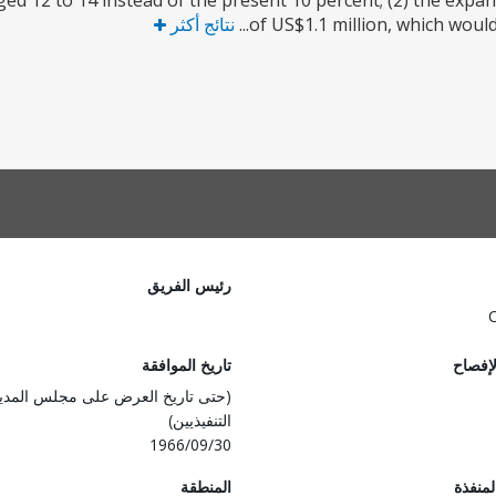
ged 12 to 14 instead of the present 10 percent; (2) the expan
of US$1.1 million, which would 
نتائج أكثر
رئيس الفريق
لإفصاح
تاريخ الموافقة
(حتى تاريخ العرض على مجلس المدي
التنفيذيين)
1966/09/30
المنفذة
المنطقة