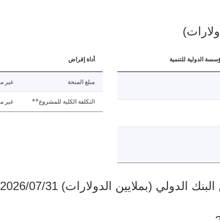
ولارات)
ؤسسة الدولية للتنمية
أداة إقراض
مبلغ المنحة
غير مت
التكلفة الكلية للمشروع**
غير مت
دولي (بملايين الدولارات) 2026/07/31