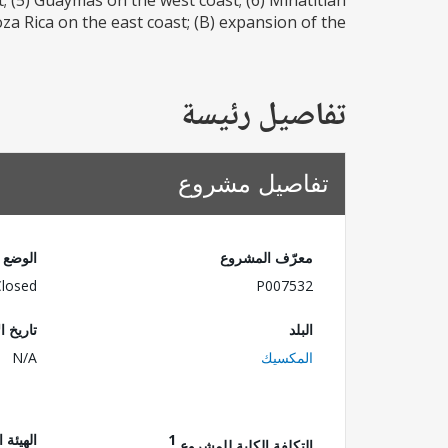
; (5) Guaymas on the west coast; (6) Minatitlan
za Rica on the east coast; (B) expansion of the...
تفاصيل رئيسة
تفاصيل مشروع
معرّف المشروع
الوضع
Closed
P007532
البلد
تاريخ ا
المكسيك
N/A
1
الهيئة 
التكلفة الكلية للمشروع