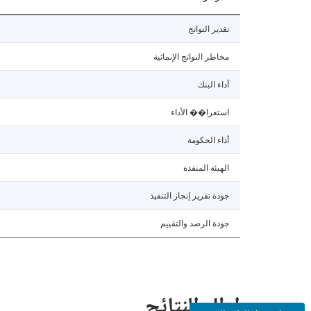
تقدير النواتج
مخاطر النواتج الإنمائية
أداء البنك
استعرا�� الأداء
أداء الحكومة
الهيئة المنفذة
جودة تقرير إنجاز التنفيذ
جودة الرصد والتقييم
إطار النتائج