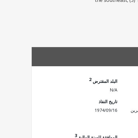
the southeast; (3)
2
البلد المقترض
N/A
تاريخ النفاذ
رين
1974/09/16
3
الموافقة للسنة المالية