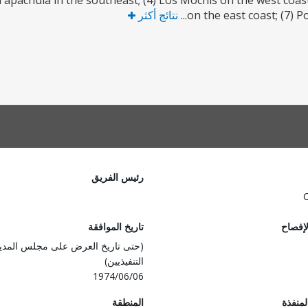
 Tapachula in the southeast; (4) Los Mochis on the west coast
on the east coast; (7) Po
نتائج أكثر
رئيس الفريق
لإفصاح
تاريخ الموافقة
(حتى تاريخ العرض على مجلس المدي
التنفيذيين)
1974/06/06
المنفذة
المنطقة