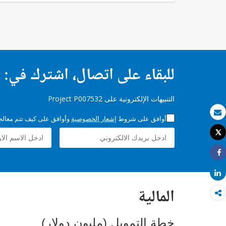
للبقاء على اتصال، اشترك في:
التنبيهات الإلكترونية على Project P007532
أوافق على شروط
إشعار الخصوصية
وأوافق على كيف تتم معالجة 
بريد الكتروني
Tweet
طباعة
Share
Share
المالية
خطة التمويل (مليون دولار)