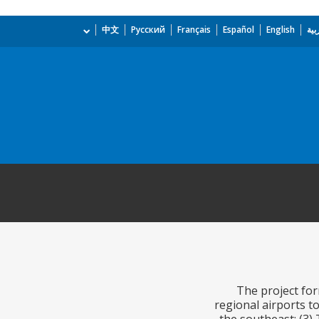
بية
English
Español
Français
Русский
中文
The project for
regional airports to