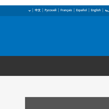
بية
English
Español
Français
Русский
中文