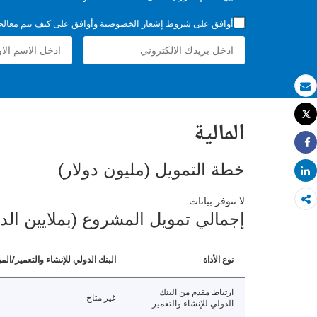
أوافق على شروط
إشعار الخصوصية
وأوافق على كيف تتم معالجة 
بريد الكتروني
Tweet
المالية
طباعة
Share
خطة التمويل (مليون دولار)
Share
لا تتوفر بيانات.
إجمالي تمويل المشروع (بملايين الد
نوع الأداة
البنك الدولي للإنشاء والتعمير/الم
ارتباط مقدم من البنك
غير متاح
الدولي للإنشاء والتعمير