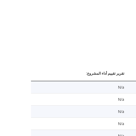
تقرير تقييم أداء المشروع:
N/a
N/a
N/a
N/a
N/a