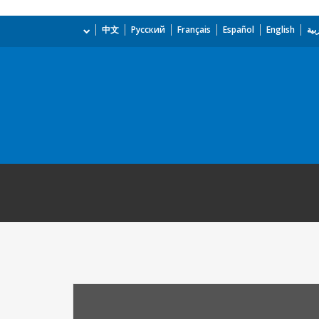
بية
English
Español
Français
Русский
中文