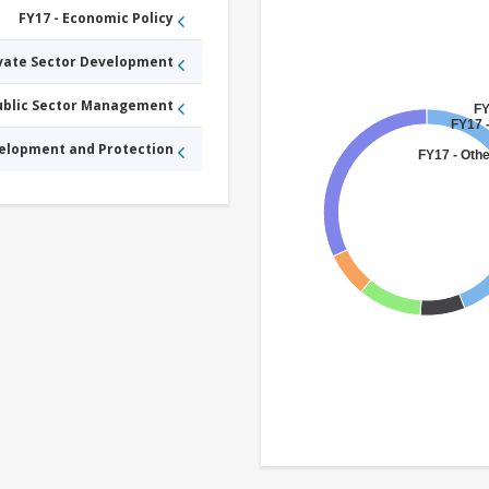
FY17 - Economic Policy
ivate Sector Development
Public Sector Management
FY
FY17 -
velopment and Protection
FY17 - Othe