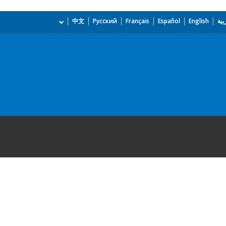
بية
English
Español
Français
Русский
中文