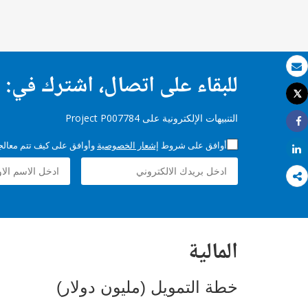
للبقاء على اتصال، اشترك في:
بريد الكتروني
Tweet
طباعة
التنبيهات الإلكترونية على Project P007784
Share
أوافق على شروط
إشعار الخصوصية
وأوافق على كيف تتم معالجة 
Share
المالية
خطة التمويل (مليون دولار)