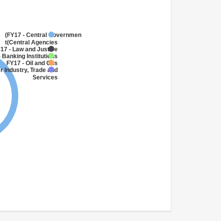
FY17 - Central Government
(Central Agencies
)
17 - Law and Justice
 Banking Institutions
FY17 - Oil and Gas
r Industry, Trade and
Services