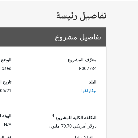
تفاصيل رئيسة
تفاصيل مشروع
معرّف المشروع
الوضع
Closed
P007784
البلد
تاريخ ا
نيكاراغوا
06/21
1
الهيئة 
التكلفة الكلية للمشروع
N/A
دولار أمريكي 79.70 مليون
مبلغ الارتباط
فئة الت