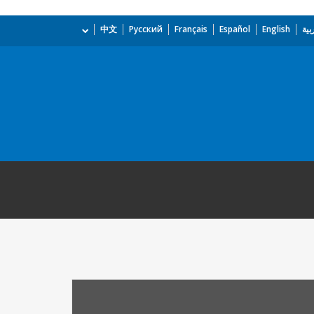
بية
English
Español
Français
Русский
中文