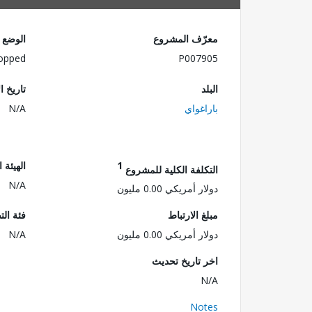
معرّف المشروع
الوضع
opped
P007905
البلد
تاريخ ا
باراغواي
N/A
1
الهيئة 
التكلفة الكلية للمشروع
N/A
دولار أمريكي 0.00 مليون
مبلغ الارتباط
فئة الت
دولار أمريكي 0.00 مليون
N/A
اخر تاريخ تحديث
N/A
Notes