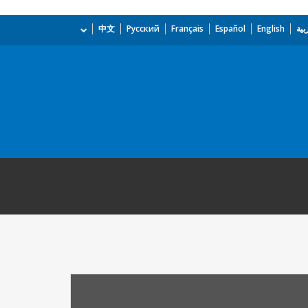
بية
English
Español
Français
Русский
中文