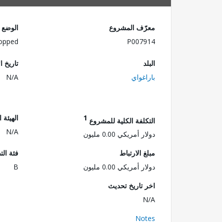
معرّف المشروع
الوضع
opped
P007914
البلد
تاريخ ا
باراغواي
N/A
1
الهيئة 
التكلفة الكلية للمشروع
N/A
دولار أمريكي 0.00 مليون
مبلغ الارتباط
فئة الت
دولار أمريكي 0.00 مليون
B
اخر تاريخ تحديث
N/A
Notes