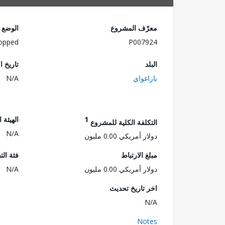
معرّف المشروع
الوضع
opped
P007924
البلد
تاريخ ا
باراغواي
N/A
1
الهيئة 
التكلفة الكلية للمشروع
N/A
دولار أمريكي 0.00 مليون
مبلغ الارتباط
فئة الت
دولار أمريكي 0.00 مليون
N/A
اخر تاريخ تحديث
N/A
Notes