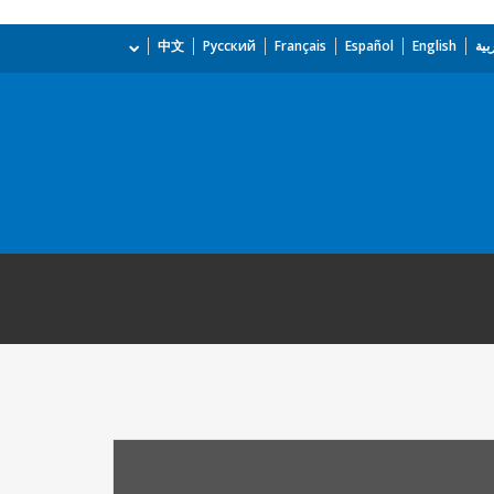
بية
English
Español
Français
Русский
中文