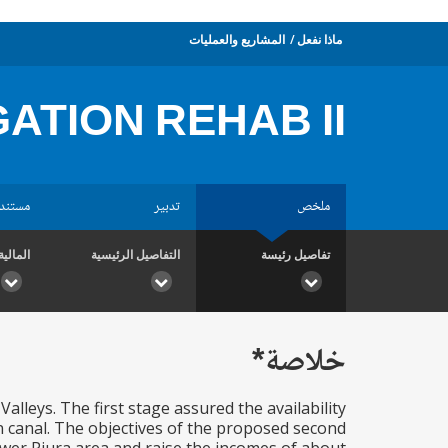
ماذا نفعل
المشاريع والعمليات
GATION REHAB II
ملخص
تدبير
مستند
تفاصيل رئيسة
التفاصيل الرئيسية
المالية
خلاصة*
alleys. The first stage assured the availability
n canal. The objectives of the proposed second