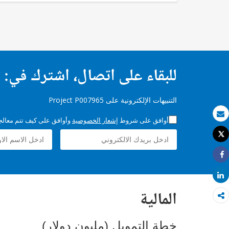
للبقاء على اتصال، اشترك في:
التنبيهات الإلكترونية على Project P007965
أوافق على شروط
إشعار الخصوصية
وأوافق على كيف تتم معالجة 
بريد الكتروني
Tweet
طباعة
Share
Share
المالية
خطة التمويل (مليون دولار)