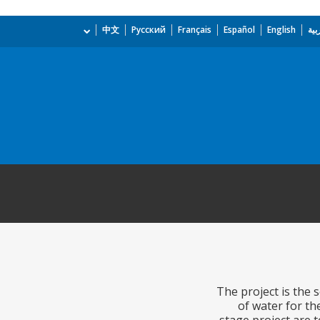
بية
English
Español
Français
Русский
中文
The project is the 
of water for th