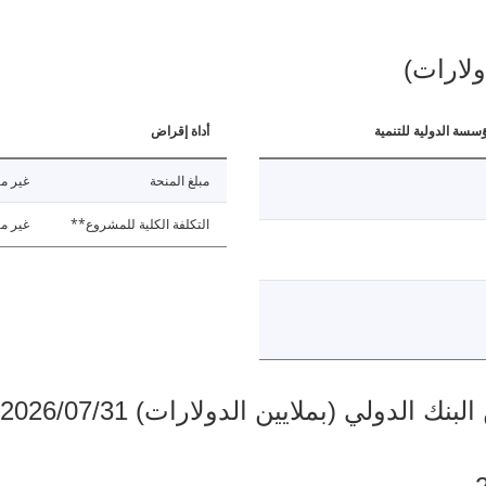
ولارات)
ؤسسة الدولية للتنمية
أداة إقراض
مبلغ المنحة
غير مت
التكلفة الكلية للمشروع**
غير مت
دولي (بملايين الدولارات) 2026/07/31