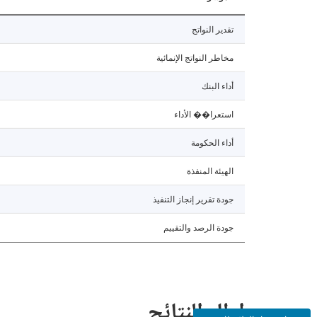
تقدير النواتج
مخاطر النواتج الإنمائية
أداء البنك
استعرا�� الأداء
أداء الحكومة
الهيئة المنفذة
جودة تقرير إنجاز التنفيذ
جودة الرصد والتقييم
إطار النتائج