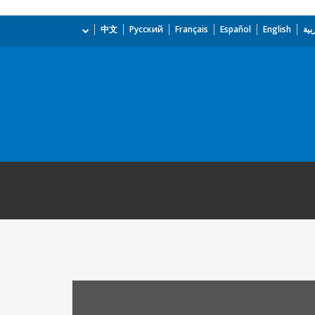
بية
English
Español
Français
Русский
中文