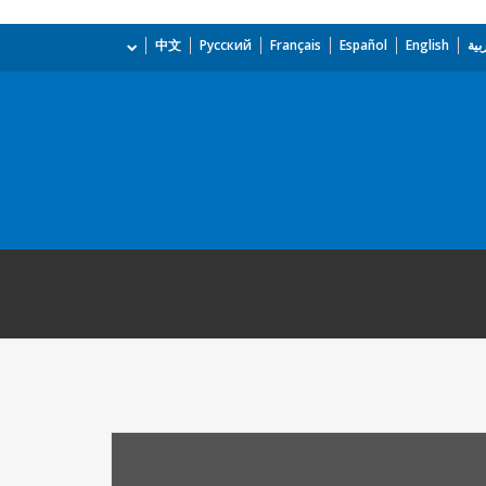
بية
English
Español
Français
Русский
中文