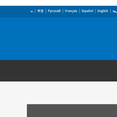
بية
English
Español
Français
Русский
中文