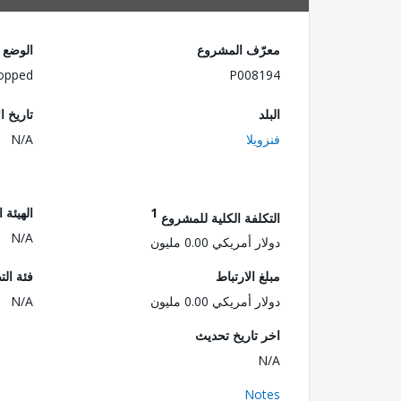
معرّف المشروع
الوضع
opped
P008194
البلد
تاريخ ا
فنزويلا
N/A
1
الهيئة 
التكلفة الكلية للمشروع
N/A
دولار أمريكي 0.00 مليون
مبلغ الارتباط
فئة الت
دولار أمريكي 0.00 مليون
N/A
اخر تاريخ تحديث
N/A
Notes