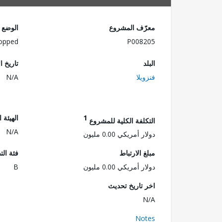
معرّف المشروع
الوضع
opped
P008205
البلد
تاريخ ا
فنزويلا
N/A
1
الهيئة 
التكلفة الكلية للمشروع
N/A
دولار أمريكي 0.00 مليون
مبلغ الارتباط
فئة الت
دولار أمريكي 0.00 مليون
B
اخر تاريخ تحديث
N/A
Notes