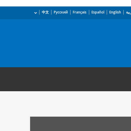
بية
English
Español
Français
Русский
中文