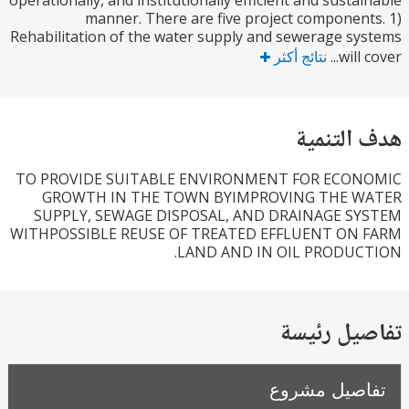
operationally, and institutionally efficient and susta
manner. There are five project componen
Rehabilitation of the water supply and sewerage s
will 
نتائج أكثر
التنمية
TO PROVIDE SUITABLE ENVIRONMENT FOR ECO
GROWTH IN THE TOWN BYIMPROVING THE 
SUPPLY, SEWAGE DISPOSAL, AND DRAINAGE S
WITHPOSSIBLE REUSE OF TREATED EFFLUENT ON
LAND AND IN OIL PRODUC
يل رئيسة
صيل مشروع