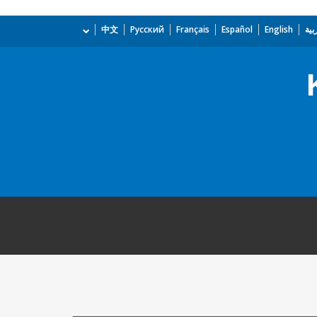
بية
English
Español
Français
Русский
中文