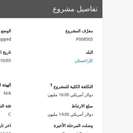
تفاصيل مشروع
معرّف المشروع
الوضع
opped
P008505
البلد
تاريخ ا
كازاخستان
10/05
1
الهيئة 
التكلفة الكلية للمشروع
N/A
دولار أمريكي 16.00 مليون
مبلغ الارتباط
فئة الت
دولار أمريكي 14.00 مليون
C
وصلت المرحلة الأخيرة
اخر تا