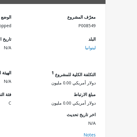
معرّف المشروع
الوضع
opped
P008549
البلد
تاريخ ا
ليتوانيا
N/A
1
الهيئة 
التكلفة الكلية للمشروع
N/A
دولار أمريكي 0.00 مليون
مبلغ الارتباط
فئة الت
دولار أمريكي 0.00 مليون
C
اخر تاريخ تحديث
N/A
Notes