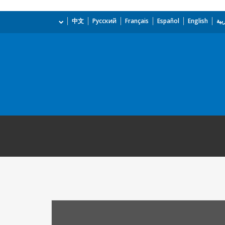
بية
English
Español
Français
Русский
中文