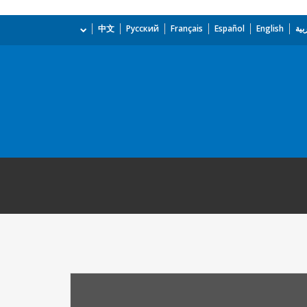
بية
English
Español
Français
Русский
中文