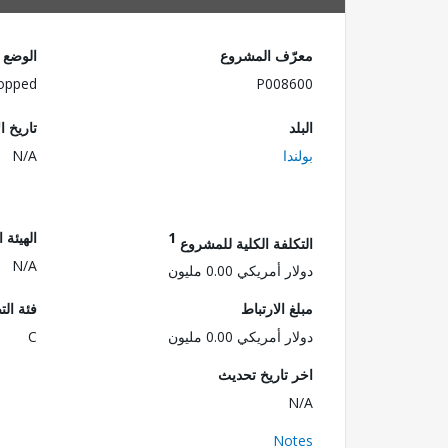
معرّف المشروع
الوضع
opped
P008600
البلد
تاريخ ا
بولندا
N/A
1
الهيئة 
التكلفة الكلية للمشروع
N/A
دولار أمريكي 0.00 مليون
مبلغ الارتباط
فئة الت
دولار أمريكي 0.00 مليون
C
اخر تاريخ تحديث
N/A
Notes