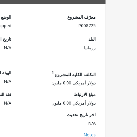
معرّف المشروع
الوضع
opped
P008725
البلد
تاريخ ا
رومانيا
N/A
1
الهيئة 
التكلفة الكلية للمشروع
N/A
دولار أمريكي 0.00 مليون
مبلغ الارتباط
فئة الت
دولار أمريكي 0.00 مليون
N/A
اخر تاريخ تحديث
N/A
Notes