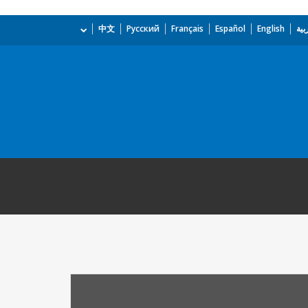
بية
English
Español
Français
Русский
中文