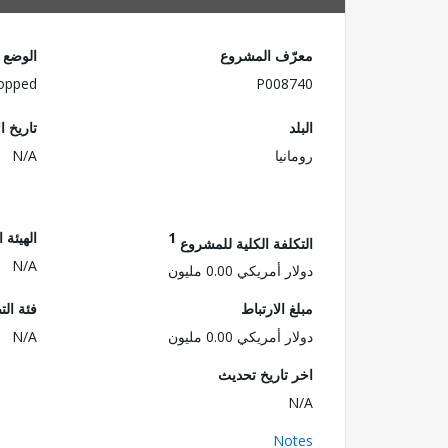
معرّف المشروع
الوضع
opped
P008740
البلد
تاريخ ا
رومانيا
N/A
1
الهيئة 
التكلفة الكلية للمشروع
N/A
دولار أمريكي 0.00 مليون
مبلغ الارتباط
فئة الت
دولار أمريكي 0.00 مليون
N/A
اخر تاريخ تحديث
N/A
Notes