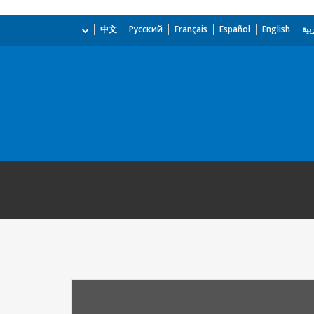
بية
English
Español
Français
Русский
中文