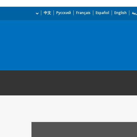
بية
English
Español
Français
Русский
中文