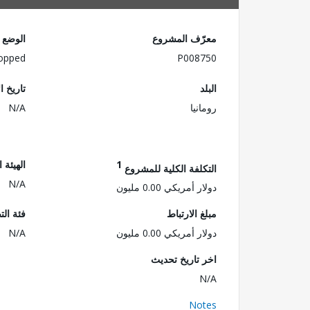
معرّف المشروع
الوضع
opped
P008750
البلد
تاريخ ا
رومانيا
N/A
1
الهيئة 
التكلفة الكلية للمشروع
N/A
دولار أمريكي 0.00 مليون
مبلغ الارتباط
فئة الت
دولار أمريكي 0.00 مليون
N/A
اخر تاريخ تحديث
N/A
Notes