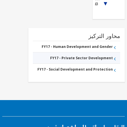
Education
1/3
FY17 -
Insurance
and
Pension
FY17 -
Social
Protection
FY17 -
ور التركيز
Public
Administration
- Social
FY17 - Human Development and Gender
Protection
FY17 - Private Sector Development
FY17 - Social Development and Protection