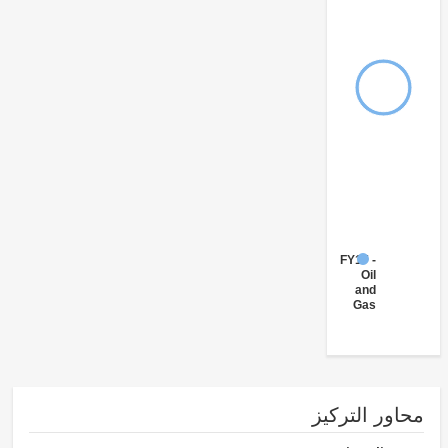
FY17 -
Oil
and
Gas
ور التركيز