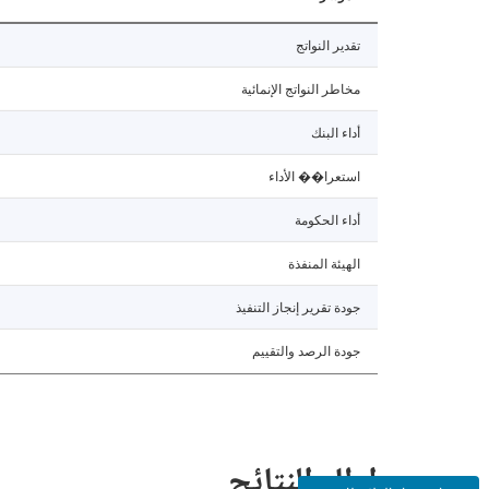
تقدير النواتج
مخاطر النواتج الإنمائية
أداء البنك
استعرا�� الأداء
أداء الحكومة
الهيئة المنفذة
جودة تقرير إنجاز التنفيذ
جودة الرصد والتقييم
إطار النتائج