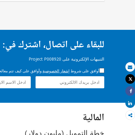
للبقاء على اتصال، اشترك في:
التنبيهات الإلكترونية على Project P008920
أوافق على شروط
إشعار الخصوصية
وأوافق على كيف تتم معالجة 
بريد الكتروني
Tweet
طباعة
Share
Share
المالية
خطة التمويل (مليون دولار)