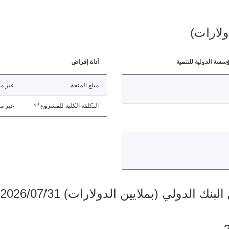
ولارات)
ؤسسة الدولية للتنمية
أداة إقراض
مبلغ المنحة
غير مت
التكلفة الكلية للمشروع**
غير مت
دولي (بملايين الدولارات) 2026/07/31