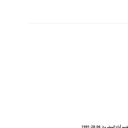
يم أداء المشروع: 06-28-1991