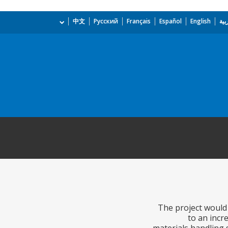
بية
English
Español
Français
Русский
中文
The project would 
to an incre