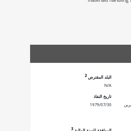
materials handling 
2
البلد المقترض
N/A
تاريخ النفاذ
رين
1979/07/30
3
الموافقة للسنة المالية