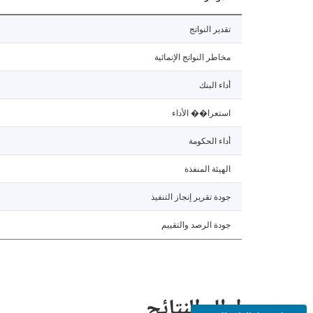
تقدير النواتج
مخاطر النواتج الإنمائية
أداء البنك
استعرا�� الأداء
أداء الحكومة
الهيئة المنفذة
جودة تقرير إنجاز التنفيذ
جودة الرصد والتقييم
إطار النتائج