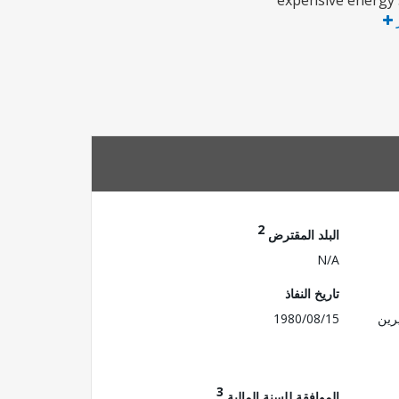
expensive energy 
ر
2
البلد المقترض
N/A
تاريخ النفاذ
رين
1980/08/15
3
الموافقة للسنة المالية