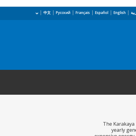
بية
English
Español
Français
Русский
中文
The Karakaya H
yearly gen