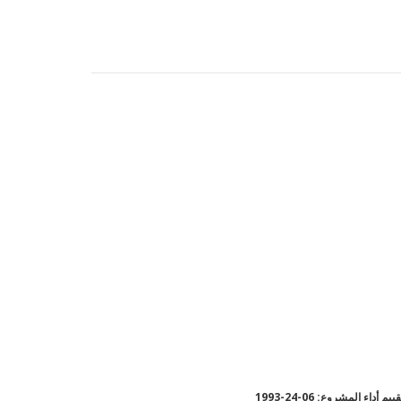
يم أداء المشروع: 06-24-1993