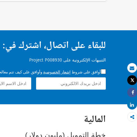
للبقاء على اتصال، اشترك في:
التنبيهات الإلكترونية على Project P008930
أوافق على شروط
إشعار الخصوصية
وأوافق على كيف تتم معالجة 
بريد الكتروني
Tweet
طباعة
Share
Share
المالية
خطة التمويل (مليون دولار)