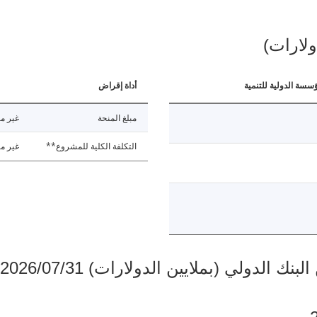
ولارات)
ؤسسة الدولية للتنمية
أداة إقراض
مبلغ المنحة
غير مت
التكلفة الكلية للمشروع**
غير مت
دولي (بملايين الدولارات) 2026/07/31