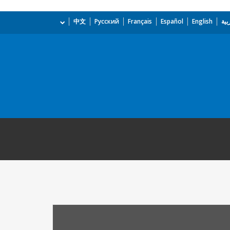
بية
English
Español
Français
Русский
中文