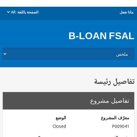
ل
الصفحة باللغة:
AR
dropdown
B-LOAN F
يل رئيسة
صيل مشروع
ف المشروع
الوضع
Closed
P009