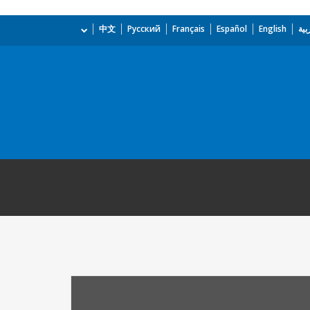
بية
English
Español
Français
Русский
中文