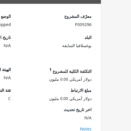
معرّف المشروع
الوضع
opped
P009296
البلد
تاريخ ا
يوغسلافيا السابقة
N/A
1
الهيئة 
التكلفة الكلية للمشروع
N/A
دولار أمريكي 0.00 مليون
مبلغ الارتباط
فئة الت
دولار أمريكي 0.00 مليون
C
اخر تاريخ تحديث
N/A
Notes