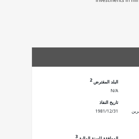
investments in mino
2
البلد المقترض
N/A
تاريخ النفاذ
رين
1981/12/31
3
الموافقة للسنة المالية