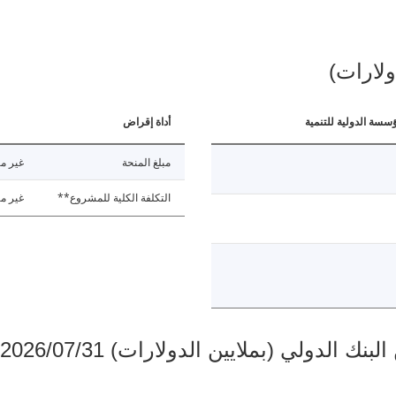
ولارات)
ؤسسة الدولية للتنمية
أداة إقراض
مبلغ المنحة
غير مت
التكلفة الكلية للمشروع**
غير مت
دولي (بملايين الدولارات) 2026/07/31