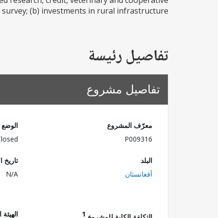
ied research, credit, veterinary and cooperative
rvey; (b) investments in rural infrastructure...
تفاصيل رئيسة
تفاصيل مشروع
معرّف المشروع
الوضع
Closed
P009316
البلد
تاريخ ا
أفغانستان
N/A
1
الهيئة 
التكلفة الكلية للمشروع