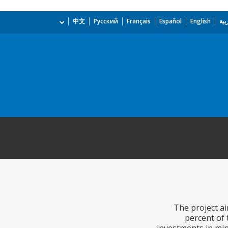
بية
English
Español
Français
Русский
中文
The project ai
percent of 