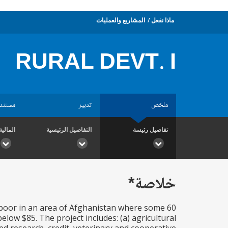
ماذا نفعل
المشاريع والعمليات
RURAL DEVT. I
ملخص
تدبير
مستند
تفاصيل رئيسة
التفاصيل الرئيسية
المالية
خلاصة*
l poor in an area of Afghanistan where some 60
elow $85. The project includes: (a) agricultural