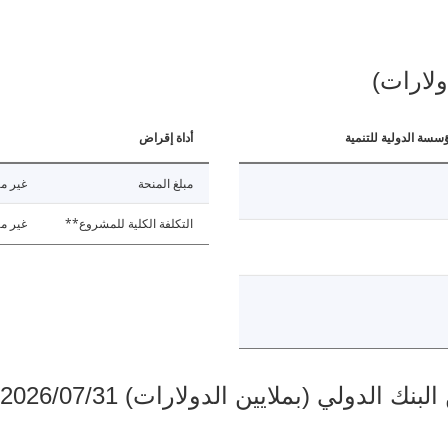
ولارات)
ؤسسة الدولية للتنمية
أداة إقراض
مبلغ المنحة
غير مت
التكلفة الكلية للمشروع**
غير مت
دولي (بملايين الدولارات) 2026/07/31