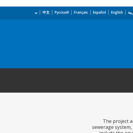
بية
English
Español
Français
Русский
中文
The project a
sewerage system, 