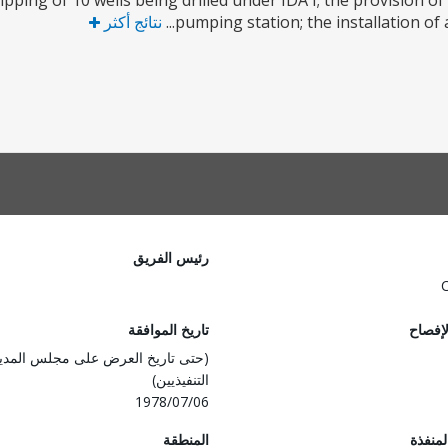
ipping of 10 wells being drilled under IDA I; the provision o
pumping station; the installation of a
نتائج أكثر
رئيس الفريق
لإفصاح
تاريخ الموافقة
(حتى تاريخ العرض على مجلس المدي
التنفيذيين)
1978/07/06
المنفذة
المنطقة