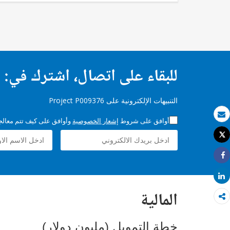
للبقاء على اتصال، اشترك في:
التنبيهات الإلكترونية على Project P009376
أوافق على شروط
إشعار الخصوصية
وأوافق على كيف تتم معالجة 
بريد الكتروني
Tweet
طباعة
Share
Share
المالية
خطة التمويل (مليون دولار)