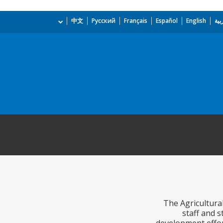
بية
English
Español
Français
Русский
中文
The Agricultura
staff and 