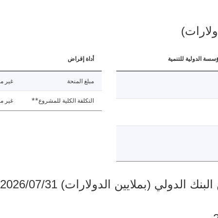
ولارات)
ؤسسة الدولية للتنمية
أداة إقراض
مبلغ المنحة
غير مت
التكلفة الكلية للمشروع**
غير مت
دولي (بملايين الدولارات) 2026/07/31