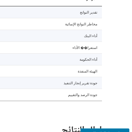
تقدير النواتج
مخاطر النواتج الإنمائية
أداء البنك
استعرا�� الأداء
أداء الحكومة
الهيئة المنفذة
جودة تقرير إنجاز التنفيذ
جودة الرصد والتقييم
إطار النتائج