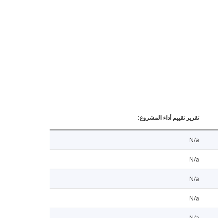
تقرير تقييم أداء المشروع:
N/a
N/a
N/a
N/a
N/a