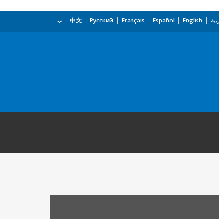
بية
English
Español
Français
Русский
中文