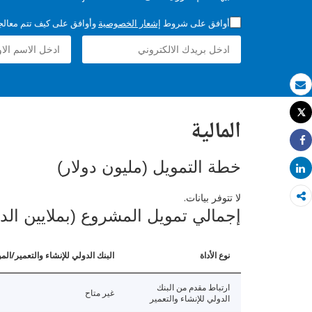
أوافق على شروط
إشعار الخصوصية
وأوافق على كيف تتم معالجة 
بريد الكتروني
Tweet
المالية
طباعة
Share
خطة التمويل (مليون دولار)
Share
لا تتوفر بيانات.
إجمالي تمويل المشروع (بملايين الد
نوع الأداة
البنك الدولي للإنشاء والتعمير/الم
ارتباط مقدم من البنك
غير متاح
الدولي للإنشاء والتعمير