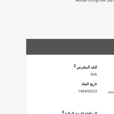
would comprise: (a) 
2
البلد المقترض
N/A
تاريخ النفاذ
رين
1984/03/23
3
الموافقة للسنة المالية