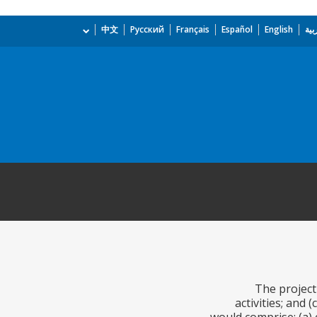
بية
English
Español
Français
Русский
中文
The project
activities; and 