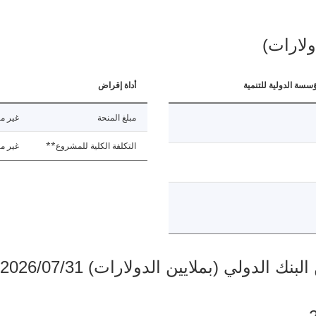
ولارات)
ؤسسة الدولية للتنمية
أداة إقراض
مبلغ المنحة
غير مت
التكلفة الكلية للمشروع**
غير مت
دولي (بملايين الدولارات) 2026/07/31