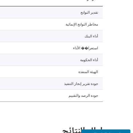
تقدير النواتج
مخاطر النواتج الإنمائية
أداء البنك
استعرا�� الأداء
أداء الحكومة
الهيئة المنفذة
جودة تقرير إنجاز التنفيذ
جودة الرصد والتقييم
إطار النتائج