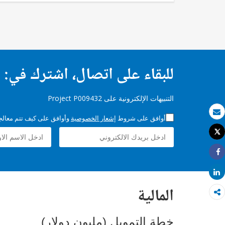
للبقاء على اتصال، اشترك في:
التنبيهات الإلكترونية على Project P009432
أوافق على شروط
إشعار الخصوصية
وأوافق على كيف تتم معالجة 
بريد الكتروني
Tweet
طباعة
Share
Share
المالية
خطة التمويل (مليون دولار)