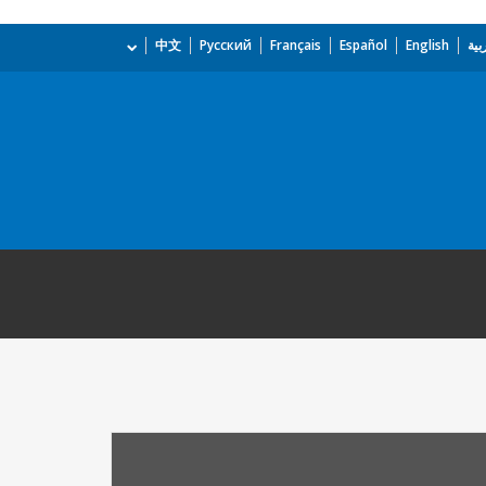
بية
English
Español
Français
Русский
中文