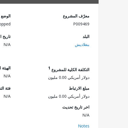
معرّف المشروع
الوضع
opped
P009469
البلد
تاريخ ا
بنغلاديش
N/A
1
الهيئة 
التكلفة الكلية للمشروع
N/A
دولار أمريكي 0.00 مليون
مبلغ الارتباط
فئة الت
دولار أمريكي 0.00 مليون
N/A
اخر تاريخ تحديث
N/A
Notes