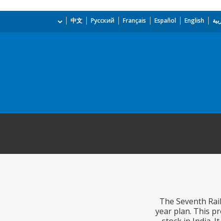
بية
English
Español
Français
Русский
中文
The Seventh Rail
year plan. This p