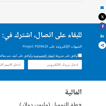
بريد الكتروني
Tweet
طباعة
Share
للبقاء على اتصال، اشترك في:
Share
التنبيهات الإلكترونية على Project P009629
أوافق على شروط
إشعار الخصوصية
وأوافق على كيف تتم معالجة 
المالية
خطة التمويل (مليون دولار)