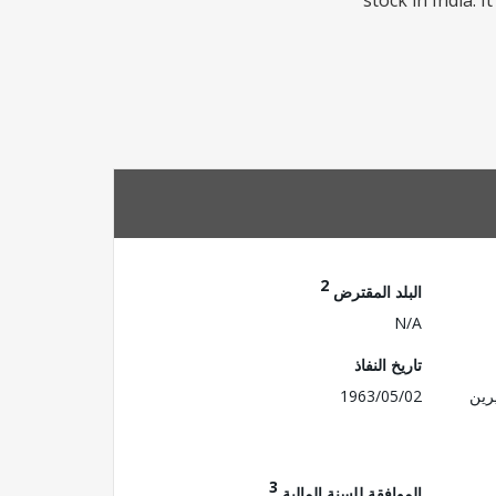
stock in India. 
2
البلد المقترض
N/A
تاريخ النفاذ
رين
1963/05/02
3
الموافقة للسنة المالية