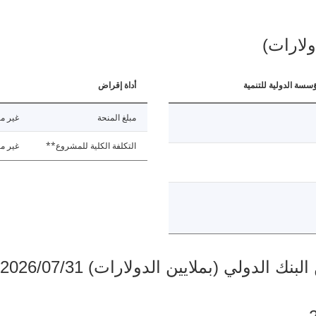
ولارات)
ؤسسة الدولية للتنمية
أداة إقراض
مبلغ المنحة
غير مت
التكلفة الكلية للمشروع**
غير مت
دولي (بملايين الدولارات) 2026/07/31