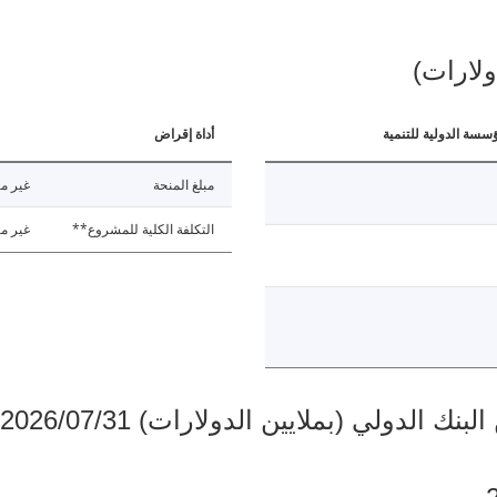
ولارات)
ؤسسة الدولية للتنمية
أداة إقراض
مبلغ المنحة
غير مت
التكلفة الكلية للمشروع**
غير مت
دولي (بملايين الدولارات) 2026/07/31