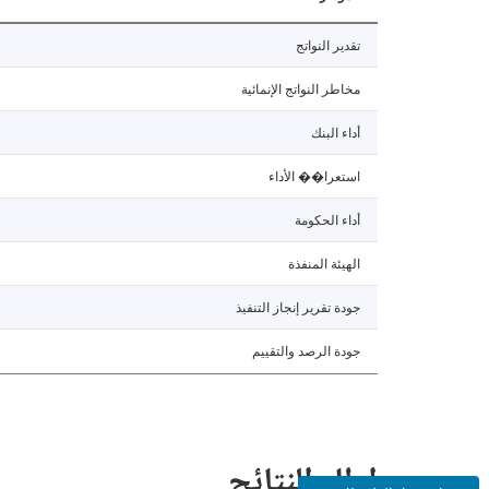
تقدير النواتج
مخاطر النواتج الإنمائية
أداء البنك
استعرا�� الأداء
أداء الحكومة
الهيئة المنفذة
جودة تقرير إنجاز التنفيذ
جودة الرصد والتقييم
إطار النتائج