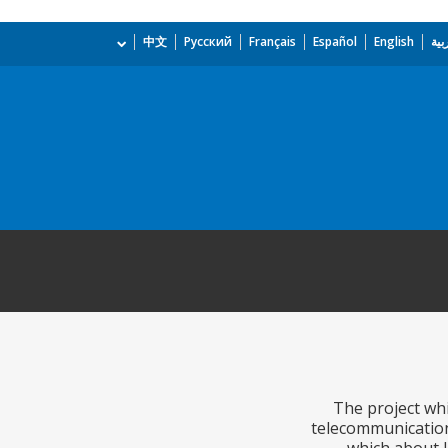
بية
English
Español
Français
Русский
中文
The project whi
telecommunications