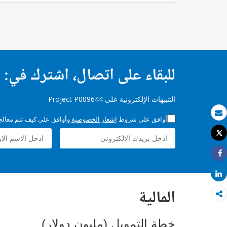
للبقاء على اتصال، اشترك في:
التنبيهات الإلكترونية على Project P009644
أوافق على شروط
إشعار الخصوصية
وأوافق على كيف تتم معالجة 
بريد الكتروني
Tweet
طباعة
Share
Share
المالية
خطة التمويل (مليون دولار)