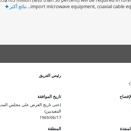
S$103 million (less than 30 percent) will be required in fore
import microwave equipment, coaxial cable equ
نتائج أكثر
رئيس الفريق
لإفصاح
تاريخ الموافقة
(حتى تاريخ العرض على مجلس المدي
التنفيذيين)
1969/06/17
المنفذة
المنطقة