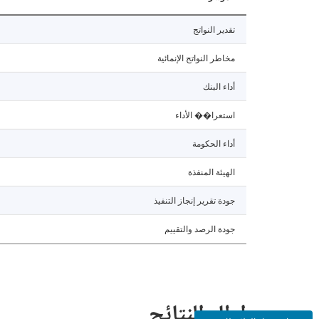
تقدير النواتج
مخاطر النواتج الإنمائية
أداء البنك
استعرا�� الأداء
أداء الحكومة
الهيئة المنفذة
جودة تقرير إنجاز التنفيذ
جودة الرصد والتقييم
إطار النتائج