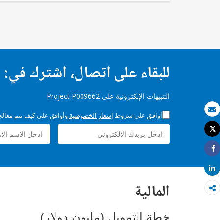
للبقاء على اتصال، اشترك في:
التنبيهات الإلكترونية على Project P009662
أوافق على شروط
إشعار الخصوصية
وأوافق على كيف تتم معالجة 
بريد الكتروني
Tweet
طباعة
Share
Share
المالية
خطة التمويل (مليون دولار)