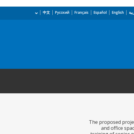
بية
English
Español
Français
Русский
中文
The proposed project
and office spa