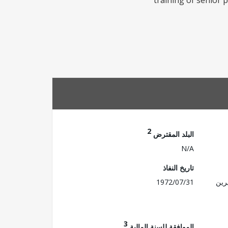
training of senior 
2
البلد المقترض
N/A
تاريخ النفاذ
رين
1972/07/31
3
الموافقة للسنة المالية