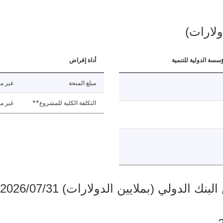
ولارات)
ؤسسة الدولية للتنمية
أداة إقراض
مبلغ المنحة
غير مت
التكلفة الكلية للمشروع**
غير مت
دولي (بملايين الدولارات) 2026/07/31