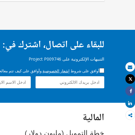
للبقاء على اتصال، اشترك في:
التنبيهات الإلكترونية على Project P009746
أوافق على شروط
إشعار الخصوصية
وأوافق على كيف تتم معالجة 
بريد الكتروني
Tweet
طباعة
Share
Share
المالية
خطة التمويل (مليون دولار)