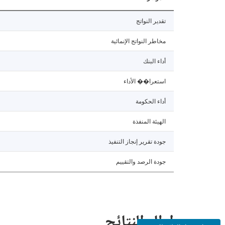
تقدير النواتج
مخاطر النواتج الإنمائية
أداء البنك
استعرا�� الأداء
أداء الحكومة
الهيئة المنفذة
جودة تقرير إنجاز التنفيذ
جودة الرصد والتقييم
إطار النتائج