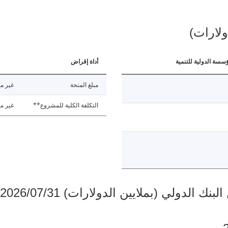
ولارات)
ؤسسة الدولية للتنمية
أداة إقراض
مبلغ المنحة
غير مت
التكلفة الكلية للمشروع**
غير مت
دولي (بملايين الدولارات) 2026/07/31