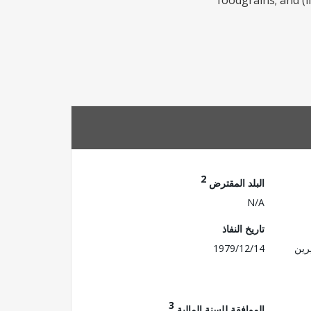
foodgrains; and (i
2
البلد المقترض
N/A
تاريخ النفاذ
رين
1979/12/14
3
الموافقة للسنة المالية