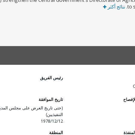
i) strengthen the Central Government's Directorate of Agricul
to 
نتائج أكثر
رئيس الفريق
لإفصاح
تاريخ الموافقة
(حتى تاريخ العرض على مجلس المدي
التنفيذيين)
1978/12/12
المنفذة
المنطقة