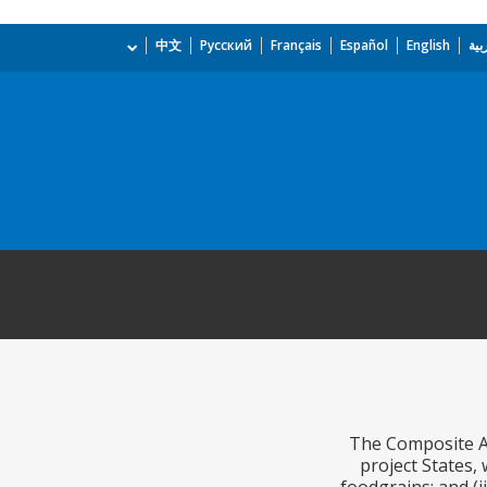
بية
English
Español
Français
Русский
中文
The Composite Agr
project States,