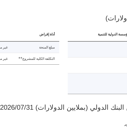
ولارات)
ؤسسة الدولية للتنمية
أداة إقراض
مبلغ المنحة
غير مت
التكلفة الكلية للمشروع**
غير مت
دولي (بملايين الدولارات) 2026/07/31