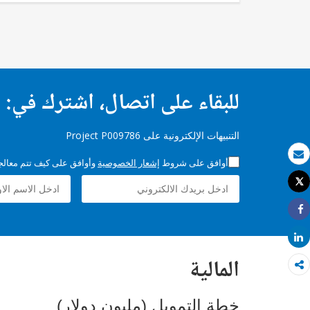
للبقاء على اتصال، اشترك في:
التنبيهات الإلكترونية على Project P009786
أوافق على شروط
إشعار الخصوصية
وأوافق على كيف تتم معالجة 
بريد الكتروني
Tweet
طباعة
Share
Share
المالية
خطة التمويل (مليون دولار)