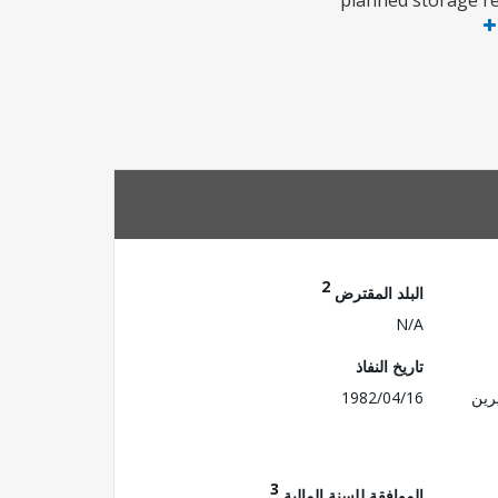
planned storage re
2
البلد المقترض
N/A
تاريخ النفاذ
رين
1982/04/16
3
الموافقة للسنة المالية