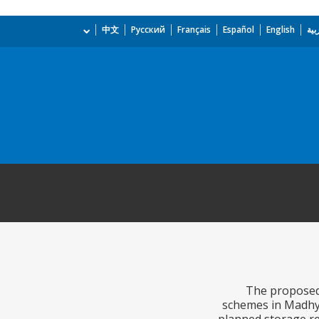
بية
English
Español
Français
Русский
中文
The proposed 
schemes in Madhya