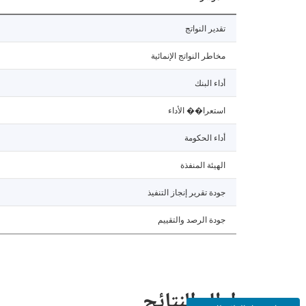
تقدير النواتج
مخاطر النواتج الإنمائية
أداء البنك
استعرا�� الأداء
أداء الحكومة
الهيئة المنفذة
جودة تقرير إنجاز التنفيذ
جودة الرصد والتقييم
إطار النتائج