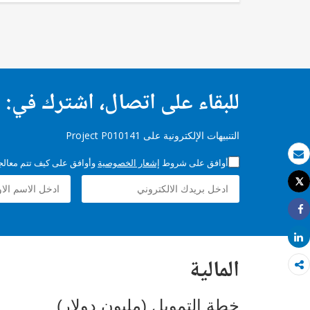
للبقاء على اتصال، اشترك في:
التنبيهات الإلكترونية على Project P010141
أوافق على شروط
إشعار الخصوصية
وأوافق على كيف تتم معالجة 
بريد الكتروني
Tweet
طباعة
Share
Share
المالية
خطة التمويل (مليون دولار)