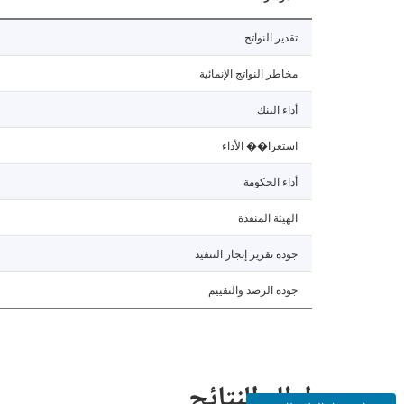
تقدير النواتج
مخاطر النواتج الإنمائية
أداء البنك
استعرا�� الأداء
أداء الحكومة
الهيئة المنفذة
جودة تقرير إنجاز التنفيذ
جودة الرصد والتقييم
إطار النتائج