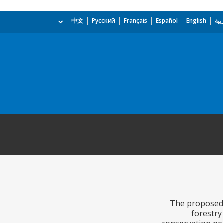
بية
English
Español
Français
Русский
中文
The proposed 
forestry 