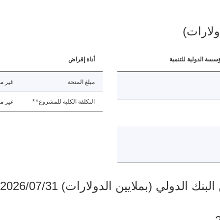
ولارات)
ؤسسة الدولية للتنمية
أداة إقراض
مبلغ المنحة
غير مت
التكلفة الكلية للمشروع**
غير مت
دولي (بملايين الدولارات) 2026/07/31